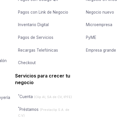
Pagos con Link de Negocio
Negocio nuevo
Inventario Digital
Microempresa
Pagos de Servicios
PyME
Recargas Telefónicas
Empresa grande
alón
Checkout
Servicios para crecer tu
negocio
*
Cuenta
(Clip AI, SA de CV, IPFE)
oyería
*
Préstamos
(Prestaclip S.A. de
C.V)