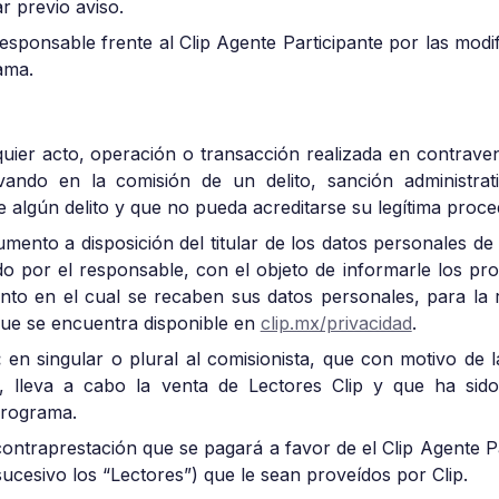
r previo aviso.
esponsable frente al Clip Agente Participante por las modif
ama.
uier acto, operación o transacción realizada en contraven
ivando en la comisión de un delito, sanción administra
e algún delito y que no pueda acreditarse su legítima proce
ento a disposición del titular de los datos personales de 
o por el responsable, con el objeto de informarle los prop
to en el cual se recaben sus datos personales, para la r
 que se encuentra disponible en
clip.mx/privacidad
.
:
en singular o plural al comisionista, que con motivo de l
, lleva a cabo la venta de Lectores Clip y que ha sid
Programa.
 contraprestación que se pagará a favor de el Clip Agente Pa
 sucesivo los “Lectores”) que le sean proveídos por Clip.