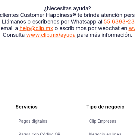
¿Necesitas ayuda?
a clientes Customer Happiness® te brinda atención perso
a. Llámanos o escríbenos por Whatsapp al
55 6393-2
 email a
help@clip.mx
o escribirnos por webchat en
ww
Consulta
www.clip.mx/ayuda
para más información.
Servicios
Tipo de negocio
Pagos digitales
Clip Empresas
Pagos con Código QR
Negocio en línea