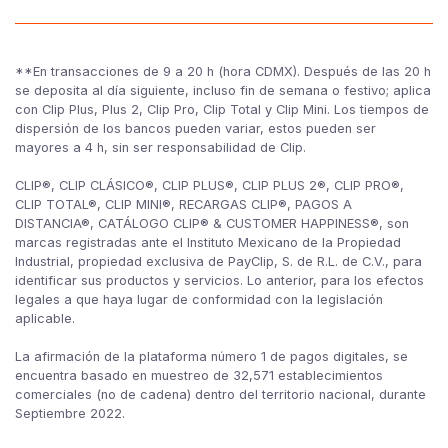
**En transacciones de 9 a 20 h (hora CDMX). Después de las 20 h
se deposita al día siguiente, incluso fin de semana o festivo; aplica
con Clip Plus, Plus 2, Clip Pro, Clip Total y Clip Mini. Los tiempos de
dispersión de los bancos pueden variar, estos pueden ser
mayores a 4 h, sin ser responsabilidad de Clip.
CLIP®, CLIP CLÁSICO®, CLIP PLUS®, CLIP PLUS 2®, CLIP PRO®,
CLIP TOTAL®, CLIP MINI®, RECARGAS CLIP®, PAGOS A
DISTANCIA®, CATÁLOGO CLIP® & CUSTOMER HAPPINESS®, son
marcas registradas ante el Instituto Mexicano de la Propiedad
Industrial, propiedad exclusiva de PayClip, S. de R.L. de C.V., para
identificar sus productos y servicios. Lo anterior, para los efectos
legales a que haya lugar de conformidad con la legislación
aplicable.
La afirmación de la plataforma número 1 de pagos digitales, se
encuentra basado en muestreo de 32,571 establecimientos
comerciales (no de cadena) dentro del territorio nacional, durante
Septiembre 2022.