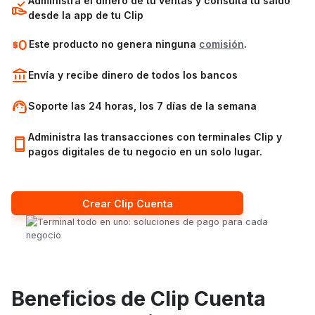
identidad con tu código o biométricos.
Administra el dinero de tu ventas y consulta tu saldo
desde la app de tu Clip
Este producto no genera ninguna
comisión
.
Toca el banner para activar tu tarjeta.
3
Envía y recibe dinero de todos los bancos
Soporte las 24 horas, los 7 días de la semana
Escanea el QR que viene con tu tarjeta… ¡y
4
listo!
Administra las transacciones con terminales Clip y
pagos digitales de tu negocio en un solo lugar.
Crear Clip Cuenta
Beneficios de Clip Cuenta