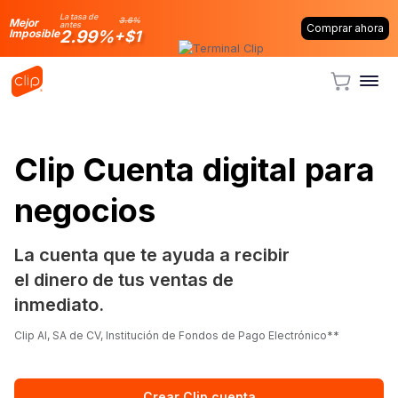
La tasa de
3.6%
Mejor
antes
Comprar ahora
2.99%
Imposible
+$1
Clip Cuenta digital para
negocios
La cuenta que te ayuda a recibir
el dinero de tus ventas de
inmediato.
Clip AI, SA de CV, Institución de Fondos de Pago Electrónico**
Crear Clip cuenta