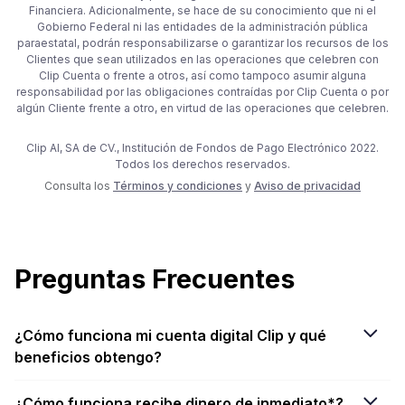
Financiera. Adicionalmente, se hace de su conocimiento que ni el
Gobierno Federal ni las entidades de la administración pública
paraestatal, podrán responsabilizarse o garantizar los recursos de los
Clientes que sean utilizados en las operaciones que celebren con
Clip Cuenta o frente a otros, así como tampoco asumir alguna
responsabilidad por las obligaciones contraídas por Clip Cuenta o por
algún Cliente frente a otro, en virtud de las operaciones que celebren.
Clip AI, SA de CV., Institución de Fondos de Pago Electrónico 2022.
Todos los derechos reservados.
Consulta los
Términos y condiciones
y
Aviso de privacidad
Preguntas Frecuentes
¿Cómo funciona mi cuenta digital Clip y qué
beneficios obtengo?
¿Cómo funciona recibe dinero de inmediato*?
Es una cuenta digital totalmente gratuita operada por Clip AI,