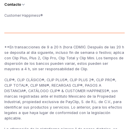
Contacto
Customer Happiness®
**En transacciones de 9 a 20 h (hora CDMX). Después de las 20 h
se deposita al día siguiente, incluso fin de semana o festivo; aplica
con Clip Plus, Plus 2, Clip Pro, Clip Total y Clip Mini. Los tiempos de
dispersión de los bancos pueden variar, estos pueden ser
mayores a 4 h, sin ser responsabilidad de Clip.
CLIP®, CLIP CLÁSICO®, CLIP PLUS®, CLIP PLUS 2®, CLIP PRO®,
CLIP TOTAL®, CLIP MINI®, RECARGAS CLIP®, PAGOS A
DISTANCIA®, CATÁLOGO CLIP® & CUSTOMER HAPPINESS®, son
marcas registradas ante el Instituto Mexicano de la Propiedad
Industrial, propiedad exclusiva de PayClip, S. de R.L. de C.V., para
identificar sus productos y servicios. Lo anterior, para los efectos
legales a que haya lugar de conformidad con la legislación
aplicable.