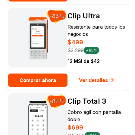
Clip Ultra
-85%
Resistente para todos los
negocios
$499
$3,299
- 85%
12 MSI de $42
Comprar ahora
Ver detalles
Clip Total 3
-84%
Cobro ágil con pantalla
doble
$699