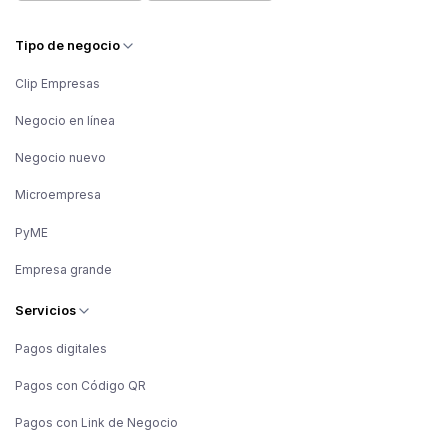
se deposita cada transacción.
Toda la información que se tiene en el Dashboard es
Tipo de negocio
confidencial y privada.
Clip Empresas
Negocio en línea
Negocio nuevo
Microempresa
PyME
Empresa grande
Servicios
Pagos digitales
Pagos con Código QR
Pagos con Link de Negocio