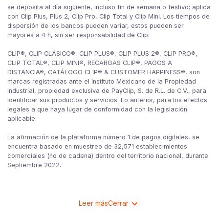
se deposita al día siguiente, incluso fin de semana o festivo; aplica
con Clip Plus, Plus 2, Clip Pro, Clip Total y Clip Mini. Los tiempos de
dispersión de los bancos pueden variar, estos pueden ser
mayores a 4 h, sin ser responsabilidad de Clip.
CLIP®, CLIP CLÁSICO®, CLIP PLUS®, CLIP PLUS 2®, CLIP PRO®,
CLIP TOTAL®, CLIP MINI®, RECARGAS CLIP®, PAGOS A
DISTANCIA®, CATÁLOGO CLIP® & CUSTOMER HAPPINESS®, son
marcas registradas ante el Instituto Mexicano de la Propiedad
Industrial, propiedad exclusiva de PayClip, S. de R.L. de C.V., para
identificar sus productos y servicios. Lo anterior, para los efectos
legales a que haya lugar de conformidad con la legislación
aplicable.
La afirmación de la plataforma número 1 de pagos digitales, se
encuentra basado en muestreo de 32,571 establecimientos
comerciales (no de cadena) dentro del territorio nacional, durante
Septiembre 2022.
Leer más
Cerrar