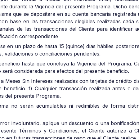
te durante la Vigencia del presente Programa. Dicho benefi
isma que se depositará en su cuenta bancaria registrada e
on base en las transacciones elegibles realizadas cada 
manales de las transacciones del Cliente para identificar
ificación correspondiente
e en un plazo de hasta 15 (quince) días hábiles posterior
s, validaciones o conciliaciones pendientes.
 beneficio hasta que concluya la Vigencia del Programa. Cu
o será considerada para efectos del presente beneficio.
a Meses Sin Intereses realizadas con tarjetas de crédito d
 beneficio. f) Cualquier transacción realizada antes o d
os del presente Programa.
ama no serán acumulables ni redimibles de forma distin
error involuntario, aplique un descuento o una bonificaci
esente Términos y Condiciones, el Cliente autoriza a Cli
o en futuras transacciones de pago que el Cliente realice.