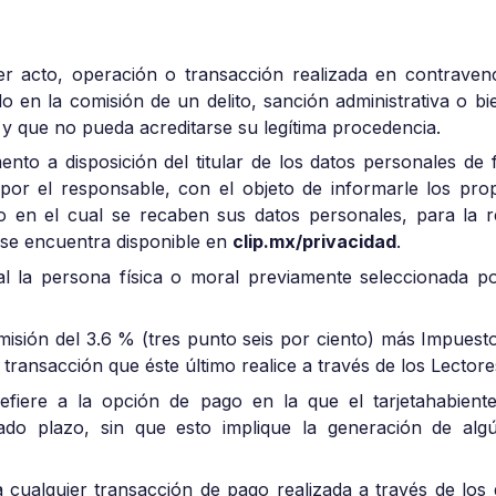
quier acto, operación o transacción realizada en contraven
o en la comisión de un delito, sanción administrativa o b
o y que no pueda acreditarse su legítima procedencia.
nto a disposición del titular de los datos personales de 
or el responsable, con el objeto de informarle los prop
 en el cual se recaben sus datos personales, para la re
 se encuentra disponible en
clip.mx/privacidad
.
ral la persona física o moral previamente seleccionada p
omisión del 3.6 % (tres punto seis por ciento) más Impues
 transacción que éste último realice a través de los Lector
efiere a la opción de pago en la que el tarjetahabient
ado plazo, sin que esto implique la generación de alg
 a cualquier transacción de pago realizada a través de los