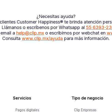
¿Necesitas ayuda?
a clientes Customer Happiness® te brinda atención perso
a. Llámanos o escríbenos por Whatsapp al
55 6393-2
 email a
help@clip.mx
o escribirnos por webchat en
ww
Consulta
www.clip.mx/ayuda
para más información.
Servicios
Tipo de negocio
Pagos digitales
Clip Empresas