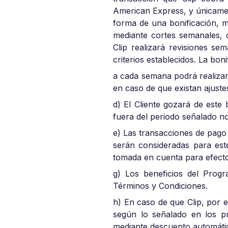
American Express, y únicamen
forma de una bonificación, m
mediante cortes semanales, c
Clip realizará revisiones se
criterios establecidos. La bon
a cada semana podrá realizars
en caso de que existan ajuste
d) El Cliente gozará de este
fuera del periodo señalado n
e) Las transacciones de pago 
serán consideradas para este
tomada en cuenta para efect
g) Los beneficios del Progr
Términos y Condiciones.
h) En caso de que Clip, por 
según lo señalado en los pr
mediante descuento automátic