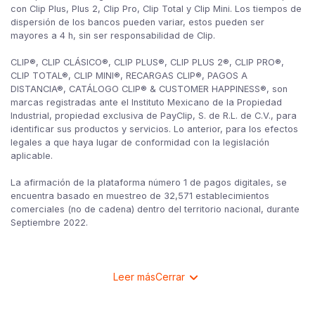
con Clip Plus, Plus 2, Clip Pro, Clip Total y Clip Mini. Los tiempos de
dispersión de los bancos pueden variar, estos pueden ser
mayores a 4 h, sin ser responsabilidad de Clip.
CLIP®, CLIP CLÁSICO®, CLIP PLUS®, CLIP PLUS 2®, CLIP PRO®,
CLIP TOTAL®, CLIP MINI®, RECARGAS CLIP®, PAGOS A
DISTANCIA®, CATÁLOGO CLIP® & CUSTOMER HAPPINESS®, son
marcas registradas ante el Instituto Mexicano de la Propiedad
Industrial, propiedad exclusiva de PayClip, S. de R.L. de C.V., para
identificar sus productos y servicios. Lo anterior, para los efectos
legales a que haya lugar de conformidad con la legislación
aplicable.
La afirmación de la plataforma número 1 de pagos digitales, se
encuentra basado en muestreo de 32,571 establecimientos
comerciales (no de cadena) dentro del territorio nacional, durante
Septiembre 2022.
Leer más
Cerrar