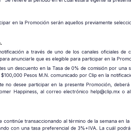
n”
Se refiere al periodo en el cual estará vigente la presen
icipar en la Promoción serán aquellos previamente seleccio
.
 notificación a través de uno de los canales oficiales de
para anunciarle que es elegible para participar en la Prom
pantes un descuento en la Tasa de 0% de comisión por una
$100,000 Pesos M.N. comunicado por Clip en la notificació
te no desee participar en la presente Promoción, deberá d
tomer Happiness, al correo electrónico help@clip.mx o a
.
te continúe transaccionando al término de la semana en la 
ando con una tasa preferencial de 3%+IVA. La cuál podr