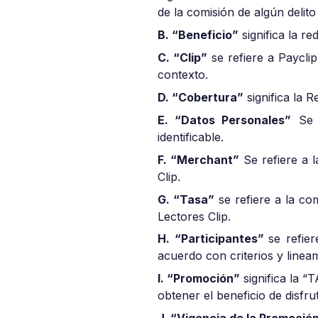
de la comisión de algún delit
B. “Beneficio”
significa la r
C. “Clip”
se refiere a Payclip,
contexto.
D. “Cobertura”
significa la 
E. “Datos Personales”
Se r
identificable.
F. “Merchant”
Se refiere a l
Clip.
G. “Tasa”
se refiere a la co
Lectores Clip.
H. “Participantes”
se refie
acuerdo con criterios y lineam
I. “Promoción”
significa la 
obtener el beneficio de disfr