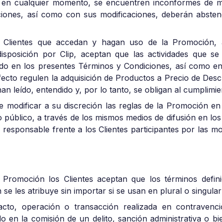
, en cualquier momento, se encuentren inconformes de ma
iones, así como con sus modificaciones, deberán abste
os Clientes que accedan y hagan uso de la Promoción, 
isposición por Clip, aceptan que las actividades que se
do en los presentes Términos y Condiciones, así como en l
efecto regulen la adquisición de Productos a Precio de Desc
n leído, entendido y, por lo tanto, se obligan al cumplimi
de modificar a su discreción las reglas de la Promoción 
 público, a través de los mismos medios de difusión en lo
esponsable frente a los Clientes participantes por las mo
 Promoción los Clientes aceptan que los términos defin
 se les atribuye sin importar si se usan en plural o singular
cto, operación o transacción realizada en contravenci
o en la comisión de un delito, sanción administrativa o b