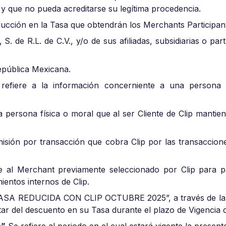
o y que no pueda acreditarse su legítima procedencia.
educción en la Tasa que obtendrán los Merchants Participan
 S. de R.L. de C.V., y/o de sus afiliadas, subsidiarias o pa
República Mexicana.
efiere a la información concerniente a una persona q
a persona física o moral que al ser Cliente de Clip manti
misión por transacción que cobra Clip por las transaccion
re al Merchant previamente seleccionado por Clip para p
ientos internos de Clip.
“TASA REDUCIDA CON CLIP OCTUBRE 2025”, a través de la c
utar del descuento en su Tasa durante el plazo de Vigencia