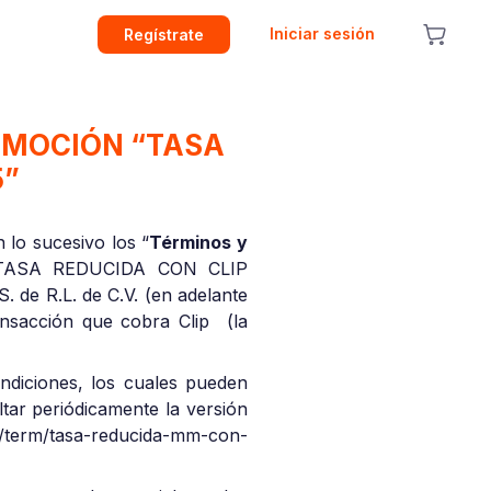
Iniciar sesión
Regístrate
OMOCIÓN “TASA
5”
 lo sucesivo los “
Términos y
o “TASA REDUCIDA CON CLIP
. de R.L. de C.V. (en adelante
ransacción que cobra Clip (la
ndiciones, los cuales pueden
ltar periódicamente la versión
mx/term/tasa-reducida-mm-con-