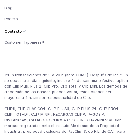
Blog
Podcast
Contacto
Customer Happiness®
**En transacciones de 9 a 20 h (hora CDMX). Después de las 20 h
se deposita al día siguiente, incluso fin de semana o festivo; aplica
con Clip Plus, Plus 2, Clip Pro, Clip Total y Clip Mini. Los tiempos de
dispersión de los bancos pueden variar, estos pueden ser
mayores a 4 h, sin ser responsabilidad de Clip.
CLIP®, CLIP CLÁSICO®, CLIP PLUS®, CLIP PLUS 2®, CLIP PRO®,
CLIP TOTAL®, CLIP MINI®, RECARGAS CLIP®, PAGOS A
DISTANCIA®, CATÁLOGO CLIP® & CUSTOMER HAPPINESS®, son
marcas registradas ante el Instituto Mexicano de la Propiedad
Industrial, propiedad exclusiva de PayClip, S. de R.L. de C.V., para