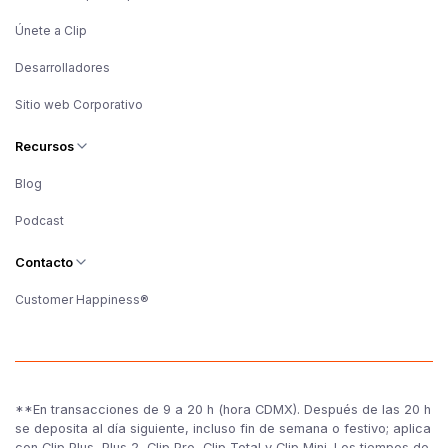
Únete a Clip
Desarrolladores
Sitio web Corporativo
Recursos
Blog
Podcast
Contacto
Customer Happiness®
**En transacciones de 9 a 20 h (hora CDMX). Después de las 20 h
se deposita al día siguiente, incluso fin de semana o festivo; aplica
con Clip Plus, Plus 2, Clip Pro, Clip Total y Clip Mini. Los tiempos de