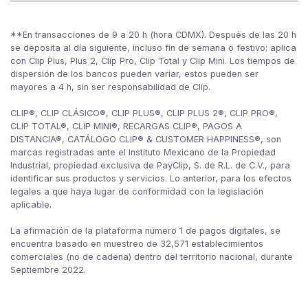
**En transacciones de 9 a 20 h (hora CDMX). Después de las 20 h
se deposita al día siguiente, incluso fin de semana o festivo; aplica
con Clip Plus, Plus 2, Clip Pro, Clip Total y Clip Mini. Los tiempos de
dispersión de los bancos pueden variar, estos pueden ser
mayores a 4 h, sin ser responsabilidad de Clip.
CLIP®, CLIP CLÁSICO®, CLIP PLUS®, CLIP PLUS 2®, CLIP PRO®,
CLIP TOTAL®, CLIP MINI®, RECARGAS CLIP®, PAGOS A
DISTANCIA®, CATÁLOGO CLIP® & CUSTOMER HAPPINESS®, son
marcas registradas ante el Instituto Mexicano de la Propiedad
Industrial, propiedad exclusiva de PayClip, S. de R.L. de C.V., para
identificar sus productos y servicios. Lo anterior, para los efectos
legales a que haya lugar de conformidad con la legislación
aplicable.
La afirmación de la plataforma número 1 de pagos digitales, se
encuentra basado en muestreo de 32,571 establecimientos
comerciales (no de cadena) dentro del territorio nacional, durante
Septiembre 2022.