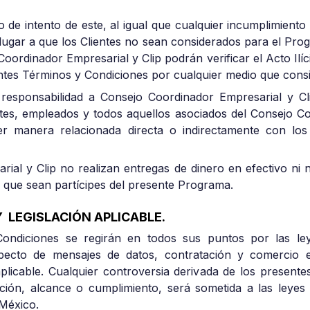
.
o o de intento de este, al igual que cualquier incumplimient
ugar a que los Clientes no sean considerados para el Prog
oordinador Empresarial y Clip podrán verificar el Acto Ilícit
entes Términos y Condiciones por cualquier medio que consi
responsabilidad a Consejo Coordinador Empresarial y Clip,
entes, empleados y todos aquellos asociados del Consejo Co
er manera relacionada directa o indirectamente con lo
ial y Clip no realizan entregas de dinero en efectivo ni 
a que sean partícipes del presente Programa.
Y LEGISLACIÓN APLICABLE.
ondiciones se regirán en todos sus puntos por las ley
pecto de mensajes de datos, contratación y comercio e
 aplicable. Cualquier controversia derivada de los present
tación, alcance o cumplimiento, será sometida a las leyes
México.