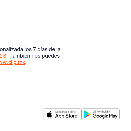
nalizada los 7 días de la
323
. También nos puedes
w.clip.mx
.