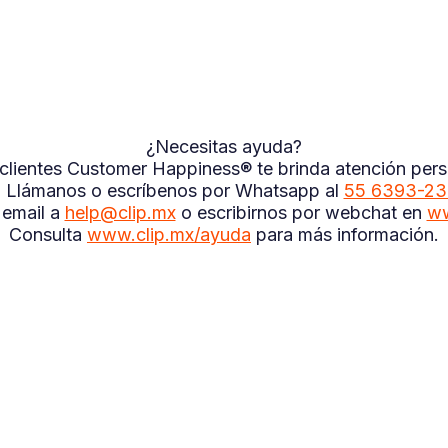
¿Necesitas ayuda?
a clientes Customer Happiness® te brinda atención perso
a. Llámanos o escríbenos por Whatsapp al
55 6393-2
 email a
help@clip.mx
o escribirnos por webchat en
ww
Consulta
www.clip.mx/ayuda
para más información.