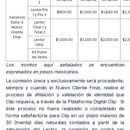
2
Lector Pro
$800.00
$1,000.00
$1,800.00
$2,
1 y Pro 2
Ganancia
Extra-3
Lector
Nuevo
Total 1 y
Cliente
Total 2
FInal
Lector
$1,000.00
$1,200.00
$2,000.00
$2,
Ultra
Kit Punto
de Venta
Los montos aquí señalados se encuentran
expresados en pesos mexicanos.
La comisión única y exclusivamente será procedente,
siempre y cuando el Nuevo Cliente Final, realice el
proceso de afiliación y validación de identidad que
Clip requiera, a través de la Plataforma Digital Clip. Si
éste proceso no fuere realizado o completado de
forma satisfactoria para Clip en un plazo máximo de
30 (treinta) días naturales contados a partir de la
adquisición del Lector, la comisión no podrá ser