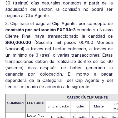
30 (treinta) días naturales contados a partir de la
adquisición del Lector, la comisión no podrá ser
pagada al Clip Agente.
3. Clip hará el pago al Clip Agente, por concepto de
comisión por activación EXTRA-3
cuando su Nuevo
Cliente Final haya transaccionado la cantidad de
$60,000.00
(Sesenta mil pesos 00/100 Moneda
Nacional) a través del Lector colocado, a través de
un mínimo de 3 (tres) o varias transacciones. Estas
transacciones deben de realizarse dentro de los 60
(sesenta) días después de haber generado la
ganancia por colocación. El monto a pagar
dependerá de la Categoría del Clip Agente y del
Lector colocado de acuerdo a lo siguiente:
CATEGORÍA CLIP AGENTE
COMISIÓN
LECTORES
Gr
Emprendedor
Líder
Master
Ma
Lector Plus
No aplica
No aplica
No aplica
No 