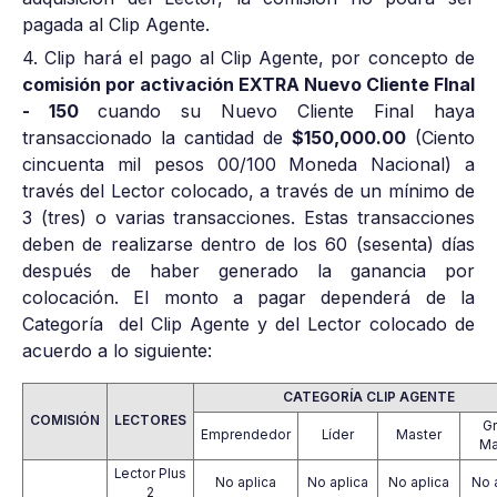
pagada al Clip Agente.
4. Clip hará el pago al Clip Agente, por concepto de
comisión por activación EXTRA Nuevo Cliente FInal
- 150
cuando su Nuevo Cliente Final haya
transaccionado la cantidad de
$150,000.00
(Ciento
cincuenta mil pesos 00/100 Moneda Nacional) a
través del Lector colocado, a través de un mínimo de
3 (tres) o varias transacciones. Estas transacciones
deben de realizarse dentro de los 60 (sesenta) días
después de haber generado la ganancia por
colocación. El monto a pagar dependerá de la
Categoría del Clip Agente y del Lector colocado de
acuerdo a lo siguiente:
CATEGORÍA CLIP AGENTE
COMISIÓN
LECTORES
G
Emprendedor
Líder
Master
Ma
Lector Plus
No aplica
No aplica
No aplica
No 
2