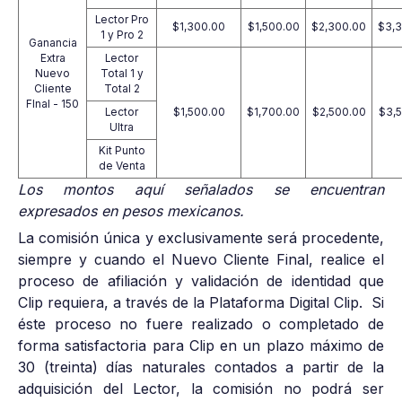
Lector Pro
$1,300.00
$1,500.00
$2,300.00
$3,
1 y Pro 2
Ganancia
Extra
Lector
Nuevo
Total 1 y
Cliente
Total 2
FInal - 150
Lector
$1,500.00
$1,700.00
$2,500.00
$3,
Ultra
Kit Punto
de Venta
Los montos aquí señalados se encuentran
expresados en pesos mexicanos.
La comisión única y exclusivamente será procedente,
siempre y cuando el Nuevo Cliente Final, realice el
proceso de afiliación y validación de identidad que
Clip requiera, a través de la Plataforma Digital Clip. Si
éste proceso no fuere realizado o completado de
forma satisfactoria para Clip en un plazo máximo de
30 (treinta) días naturales contados a partir de la
adquisición del Lector, la comisión no podrá ser