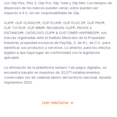
con Clip Plus, Plus 2, Clip Pro, Clip Total y Clip Mini. Los tiempos de
dispersión de los bancos pueden variar, estos pueden ser
mayores a 4 h, sin ser responsabilidad de Clip.
CLIP®, CLIP CLÁSICO®, CLIP PLUS®, CLIP PLUS 2®, CLIP PRO®,
CLIP TOTAL®, CLIP MINI®, RECARGAS CLIP®, PAGOS A
DISTANCIA®, CATÁLOGO CLIP® & CUSTOMER HAPPINESS®, son
marcas registradas ante el Instituto Mexicano de la Propiedad
Industrial, propiedad exclusiva de PayClip, S. de R.L. de C.V., para
identificar sus productos y servicios. Lo anterior, para los efectos
legales a que haya lugar de conformidad con la legislación
aplicable.
La afirmación de la plataforma número 1 de pagos digitales, se
encuentra basado en muestreo de 32,571 establecimientos
comerciales (no de cadena) dentro del territorio nacional, durante
Septiembre 2022.
Leer más
Cerrar