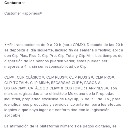
Contacto
Customer Happiness®
**En transacciones de 9 a 20 h (hora CDMX). Después de las 20 h
se deposita al día siguiente, incluso fin de semana o festivo; aplica
con Clip Plus, Plus 2, Clip Pro, Clip Total y Clip Mini. Los tiempos de
dispersión de los bancos pueden variar, estos pueden ser
mayores a 4 h, sin ser responsabilidad de Clip.
CLIP®, CLIP CLÁSICO®, CLIP PLUS®, CLIP PLUS 2®, CLIP PRO®,
CLIP TOTAL®, CLIP MINI®, RECARGAS CLIP®, PAGOS A
DISTANCIA®, CATÁLOGO CLIP® & CUSTOMER HAPPINESS®, son
marcas registradas ante el Instituto Mexicano de la Propiedad
Industrial, propiedad exclusiva de PayClip, S. de R.L. de C.V., para
identificar sus productos y servicios. Lo anterior, para los efectos
legales a que haya lugar de conformidad con la legislación
aplicable.
La afirmación de la plataforma número 1 de pagos digitales, se