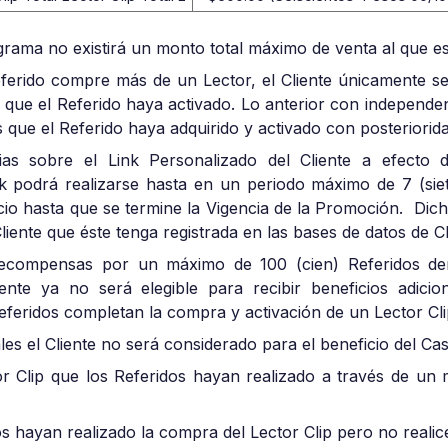
grama no existirá un monto total máximo de venta al que e
erido compre más de un Lector, el Cliente únicamente s
que el Referido haya activado. Lo anterior con independen
que el Referido haya adquirido y activado con posteriorida
rias sobre el Link Personalizado del Cliente a efecto
podrá realizarse hasta en un periodo máximo de 7 (siete
cio hasta que se termine la Vigencia de la Promoción. Dic
iente que éste tenga registrada en las bases de datos de Cl
r recompensas por un máximo de 100 (cien) Referidos d
iente ya no será elegible para recibir beneficios adici
 Referidos completan la compra y activación de un Lector Cl
les el Cliente no será considerado para el beneficio del Cas
 Clip que los Referidos hayan realizado a través de un 
s hayan realizado la compra del Lector Clip pero no realice