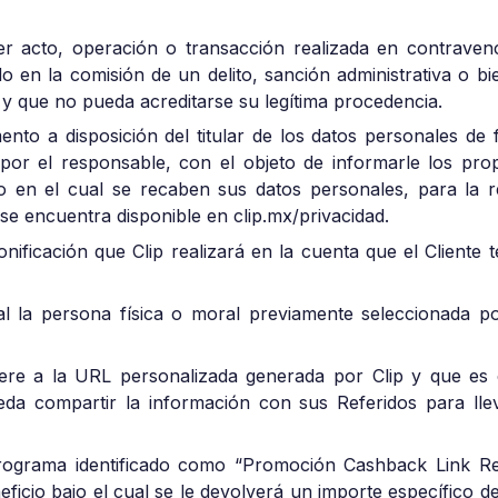
quier acto, operación o transacción realizada en contraven
o en la comisión de un delito, sanción administrativa o b
o y que no pueda acreditarse su legítima procedencia.
nto a disposición del titular de los datos personales de 
or el responsable, con el objeto de informarle los prop
 en el cual se recaben sus datos personales, para la re
 se encuentra disponible en clip.mx/privacidad.
onificación que Clip realizará en la cuenta que el Cliente 
ral la persona física o moral previamente seleccionada p
iere a la URL personalizada generada por Clip y que es 
eda compartir la información con sus Referidos para ll
rograma identificado como “Promoción Cashback Link Refe
ficio bajo el cual se le devolverá un importe específico 