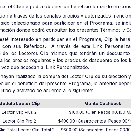
a, el Cliente podrá obtener un beneficio tomando en consi
ción a través de los canales propios y autorizados mencion
 sido seleccionado para participar en el Programa, se incl
ormación donde podrá consultar los presentes Términos y C
esté interesado en participar en el Programa, Clip le hará
 con sus Referidos. A través de este Link Personaliza
a de los Lectores Clip mismos que tendrán un descuento
 los precios regulares y los precios de descuento de los l
a vez que accedan al Link Personalizado.
hayan realizado la compra del Lector Clip de su elección y
ecibir el beneficio del presente Programa, lo anterior dep
irido y activado de acuerdo a lo siguiente:
Modelo Lector Clip
Monto Cashback
Lector Clip Plus 2
$100.00 (Cien Pesos 00/100 M.
Lector Clip Pro 2
$400.00 (Cuatrocientos Pesos 00/1
lip Total Lector Clip Total 2
$600.00 (Seiscientos Pesos 00/10