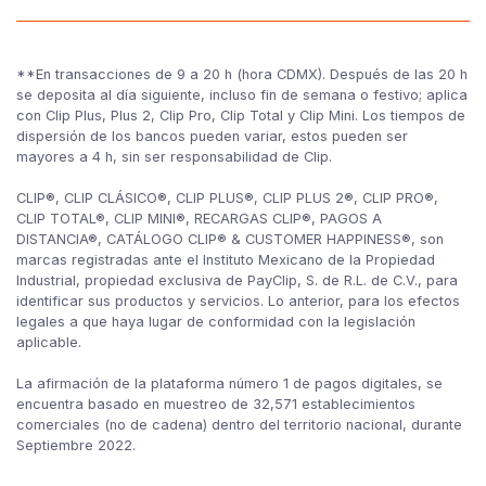
**En transacciones de 9 a 20 h (hora CDMX). Después de las 20 h
se deposita al día siguiente, incluso fin de semana o festivo; aplica
con Clip Plus, Plus 2, Clip Pro, Clip Total y Clip Mini. Los tiempos de
dispersión de los bancos pueden variar, estos pueden ser
mayores a 4 h, sin ser responsabilidad de Clip.
CLIP®, CLIP CLÁSICO®, CLIP PLUS®, CLIP PLUS 2®, CLIP PRO®,
CLIP TOTAL®, CLIP MINI®, RECARGAS CLIP®, PAGOS A
DISTANCIA®, CATÁLOGO CLIP® & CUSTOMER HAPPINESS®, son
marcas registradas ante el Instituto Mexicano de la Propiedad
Industrial, propiedad exclusiva de PayClip, S. de R.L. de C.V., para
identificar sus productos y servicios. Lo anterior, para los efectos
legales a que haya lugar de conformidad con la legislación
aplicable.
La afirmación de la plataforma número 1 de pagos digitales, se
encuentra basado en muestreo de 32,571 establecimientos
comerciales (no de cadena) dentro del territorio nacional, durante
Septiembre 2022.