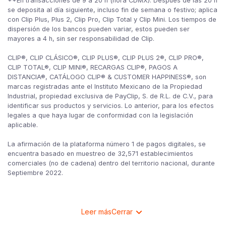
**En transacciones de 9 a 20 h (hora CDMX). Después de las 20 h
se deposita al día siguiente, incluso fin de semana o festivo; aplica
con Clip Plus, Plus 2, Clip Pro, Clip Total y Clip Mini. Los tiempos de
dispersión de los bancos pueden variar, estos pueden ser
mayores a 4 h, sin ser responsabilidad de Clip.
CLIP®, CLIP CLÁSICO®, CLIP PLUS®, CLIP PLUS 2®, CLIP PRO®,
CLIP TOTAL®, CLIP MINI®, RECARGAS CLIP®, PAGOS A
DISTANCIA®, CATÁLOGO CLIP® & CUSTOMER HAPPINESS®, son
marcas registradas ante el Instituto Mexicano de la Propiedad
Industrial, propiedad exclusiva de PayClip, S. de R.L. de C.V., para
identificar sus productos y servicios. Lo anterior, para los efectos
legales a que haya lugar de conformidad con la legislación
aplicable.
La afirmación de la plataforma número 1 de pagos digitales, se
encuentra basado en muestreo de 32,571 establecimientos
comerciales (no de cadena) dentro del territorio nacional, durante
Septiembre 2022.
Leer más
Cerrar