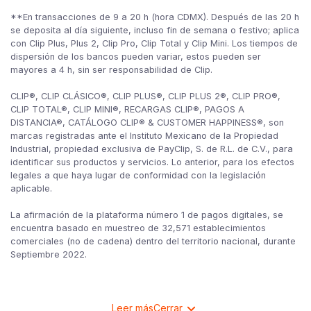
**En transacciones de 9 a 20 h (hora CDMX). Después de las 20 h
se deposita al día siguiente, incluso fin de semana o festivo; aplica
con Clip Plus, Plus 2, Clip Pro, Clip Total y Clip Mini. Los tiempos de
dispersión de los bancos pueden variar, estos pueden ser
mayores a 4 h, sin ser responsabilidad de Clip.
CLIP®, CLIP CLÁSICO®, CLIP PLUS®, CLIP PLUS 2®, CLIP PRO®,
CLIP TOTAL®, CLIP MINI®, RECARGAS CLIP®, PAGOS A
DISTANCIA®, CATÁLOGO CLIP® & CUSTOMER HAPPINESS®, son
marcas registradas ante el Instituto Mexicano de la Propiedad
Industrial, propiedad exclusiva de PayClip, S. de R.L. de C.V., para
identificar sus productos y servicios. Lo anterior, para los efectos
legales a que haya lugar de conformidad con la legislación
aplicable.
La afirmación de la plataforma número 1 de pagos digitales, se
encuentra basado en muestreo de 32,571 establecimientos
comerciales (no de cadena) dentro del territorio nacional, durante
Septiembre 2022.
Leer más
Cerrar