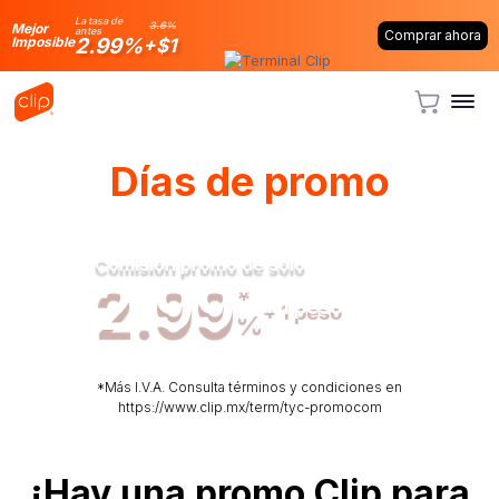
La tasa de
3.6%
Mejor
antes
Comprar ahora
2.99%
Imposible
+$1
Días de promo
Comisión promo de sólo
2.99
*
+ 1 peso
%
Mientras más vendes
mejor comisión
*Más I.V.A. Consulta términos y condiciones en
https://www.clip.mx/term/tyc-promocom
¡Hay una promo Clip para