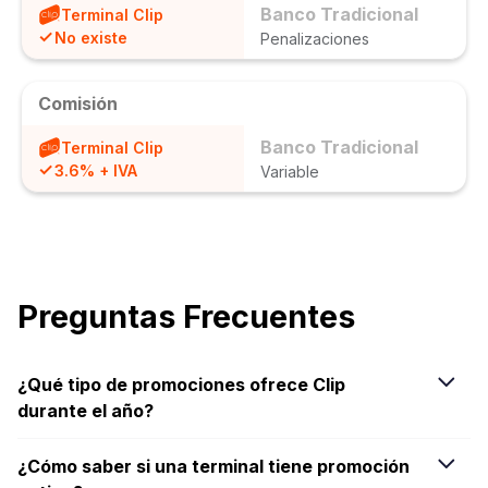
Banco Tradicional
Terminal Clip
No existe
Penalizaciones
Comisión
Banco Tradicional
Terminal Clip
3.6% + IVA
Variable
Preguntas Frecuentes
¿Qué tipo de promociones ofrece Clip
durante el año?
¿Cómo saber si una terminal tiene promoción
Clip lanza promociones en terminales punto de venta,
accesorios y kits POS, con descuentos y MSI.