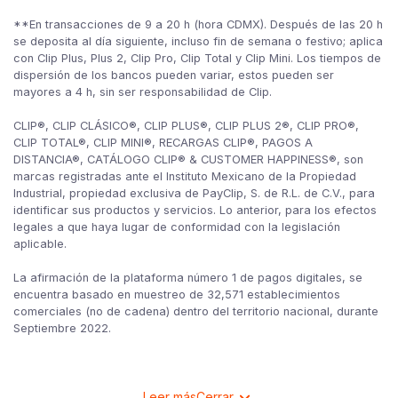
**En transacciones de 9 a 20 h (hora CDMX). Después de las 20 h
se deposita al día siguiente, incluso fin de semana o festivo; aplica
con Clip Plus, Plus 2, Clip Pro, Clip Total y Clip Mini. Los tiempos de
dispersión de los bancos pueden variar, estos pueden ser
mayores a 4 h, sin ser responsabilidad de Clip.
CLIP®, CLIP CLÁSICO®, CLIP PLUS®, CLIP PLUS 2®, CLIP PRO®,
CLIP TOTAL®, CLIP MINI®, RECARGAS CLIP®, PAGOS A
DISTANCIA®, CATÁLOGO CLIP® & CUSTOMER HAPPINESS®, son
marcas registradas ante el Instituto Mexicano de la Propiedad
Industrial, propiedad exclusiva de PayClip, S. de R.L. de C.V., para
identificar sus productos y servicios. Lo anterior, para los efectos
legales a que haya lugar de conformidad con la legislación
aplicable.
La afirmación de la plataforma número 1 de pagos digitales, se
encuentra basado en muestreo de 32,571 establecimientos
comerciales (no de cadena) dentro del territorio nacional, durante
Septiembre 2022.
Leer más
Cerrar