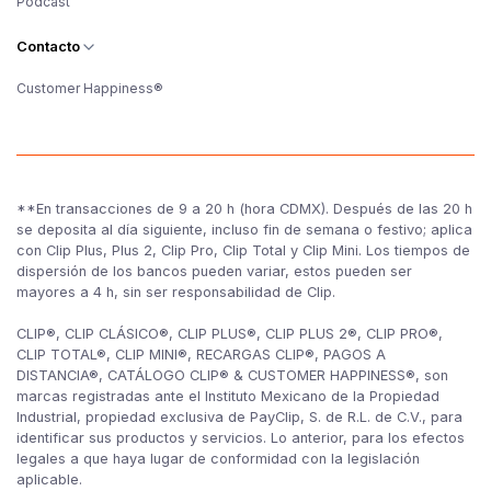
Podcast
Contacto
Customer Happiness®
**En transacciones de 9 a 20 h (hora CDMX). Después de las 20 h
se deposita al día siguiente, incluso fin de semana o festivo; aplica
con Clip Plus, Plus 2, Clip Pro, Clip Total y Clip Mini. Los tiempos de
dispersión de los bancos pueden variar, estos pueden ser
mayores a 4 h, sin ser responsabilidad de Clip.
CLIP®, CLIP CLÁSICO®, CLIP PLUS®, CLIP PLUS 2®, CLIP PRO®,
CLIP TOTAL®, CLIP MINI®, RECARGAS CLIP®, PAGOS A
DISTANCIA®, CATÁLOGO CLIP® & CUSTOMER HAPPINESS®, son
marcas registradas ante el Instituto Mexicano de la Propiedad
Industrial, propiedad exclusiva de PayClip, S. de R.L. de C.V., para
identificar sus productos y servicios. Lo anterior, para los efectos
legales a que haya lugar de conformidad con la legislación
aplicable.