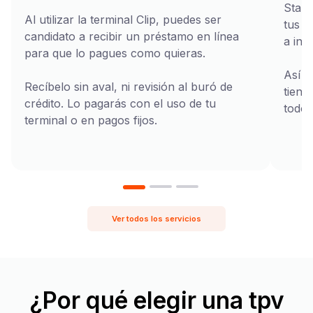
Stand
Al utilizar la terminal Clip, puedes ser
tus t
candidato a recibir un préstamo en línea
a inte
para que lo pagues como quieras.
Así n
Recíbelo sin aval, ni revisión al buró de
tiene
crédito. Lo pagarás con el uso de tu
todo 
terminal o en pagos fijos.
Ver todos los servicios
¿Por qué elegir una tpv