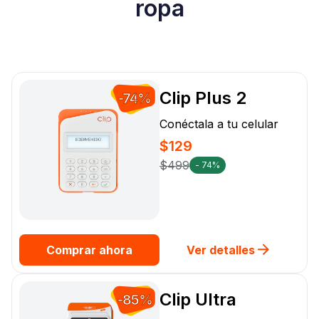
ropa
Clip Plus 2
-74%
Conéctala a tu celular
$129
$499
- 74%
Comprar ahora
Ver detalles
Clip Ultra
-85%