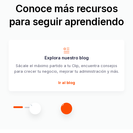
Utiliza nuestra calculadora de comisiones Clip
Conoce más recursos
para conocer el monto exacto que recibirás por
cada transacción que hagas, incluso a Meses sin
para seguir aprendiendo
Intereses.
Ver detalles
Explora nuestro blog
Sácale el máximo partido a tu Clip, encuentra consejos
para crecer tu negocio, mejorar tu administración y más.
Ir al blog