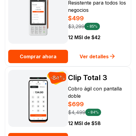
Resistente para todos los
negocios
$499
$3,299
- 85%
12 MSI de $42
Comprar ahora
Ver detalles
Clip Total 3
-84%
Cobro ágil con pantalla
doble
$699
$4,499
- 84%
12 MSI de $58